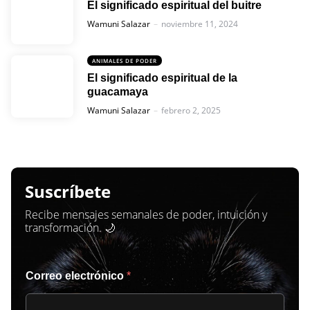
El significado espiritual del buitre
Posted
Wamuni Salazar
noviembre 11, 2024
ANIMALES DE PODER
El significado espiritual de la
guacamaya
Posted
Wamuni Salazar
febrero 2, 2025
Suscríbete
Recibe mensajes semanales de poder, intuición y
transformación. 🌙
Correo electrónico
*