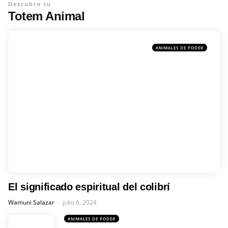
Descubre tu
Totem Animal
ANIMALES DE PODER
El significado espiritual del colibrí
Posted
Wamuni Salazar
julio 6, 2024
ANIMALES DE PODER