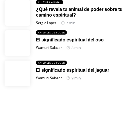
CULTURA ANIMAL
¿Qué revela tu animal de poder sobre tu
camino espiritual?
Posted
7 min
Sergio López
ANIMALES DE PODER
El significado espiritual del oso
Posted
8 min
Wamuni Salazar
ANIMALES DE PODER
El significado espiritual del jaguar
Posted
9 min
Wamuni Salazar