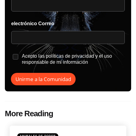
electrónico Correo
*
Acepto las
políticas de privacidad
y el uso
responsable de mi información
Unirme a la Comunidad
More Reading
Post
navigation
Posted