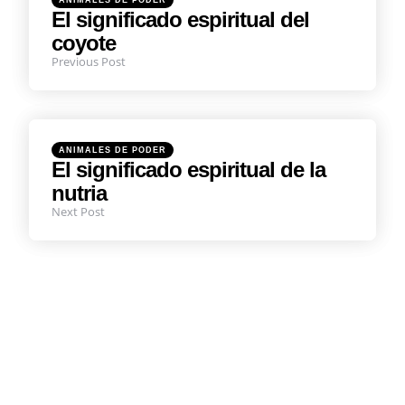
ANIMALES DE PODER
in
El significado espiritual del
coyote
Previous Post
Posted
ANIMALES DE PODER
in
El significado espiritual de la
nutria
Next Post