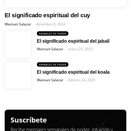
El significado espiritual del cuy
Posted
Wamuni Salazar
diciembre 9, 2024
ANIMALES DE PODER
El significado espiritual del jabalí
Posted
Wamuni Salazar
enero 25, 2025
ANIMALES DE PODER
El significado espiritual del koala
Posted
Wamuni Salazar
febrero 24, 2025
Suscríbete
Recibe mensajes semanales de poder, intuición y