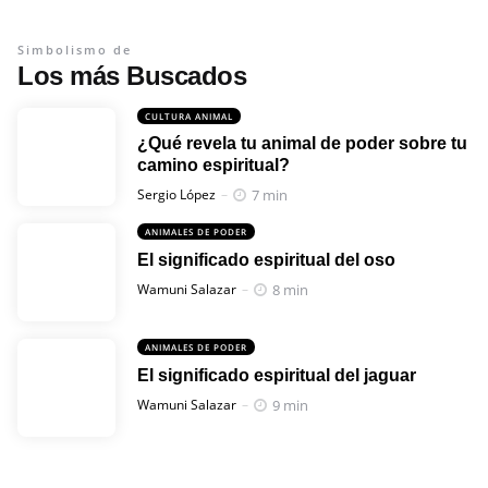
Simbolismo de
Los más Buscados
CULTURA ANIMAL
¿Qué revela tu animal de poder sobre tu
camino espiritual?
Posted
7 min
Sergio López
ANIMALES DE PODER
El significado espiritual del oso
Posted
8 min
Wamuni Salazar
ANIMALES DE PODER
El significado espiritual del jaguar
Posted
9 min
Wamuni Salazar