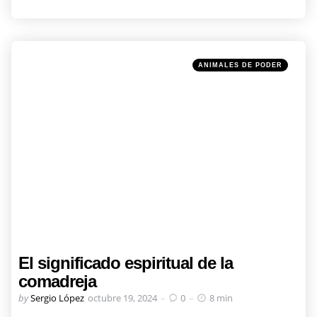
Categories
Posted
ANIMALES DE PODER
in
El significado espiritual de la
comadreja
Posted
by
Sergio López
octubre 19, 2024
0
8 min
by