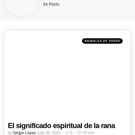
34 Posts
Categories
Posted
ANIMALES DE PODER
in
El significado espiritual de la rana
Posted
by
Sergio López
julio 30, 2025
0
10 min