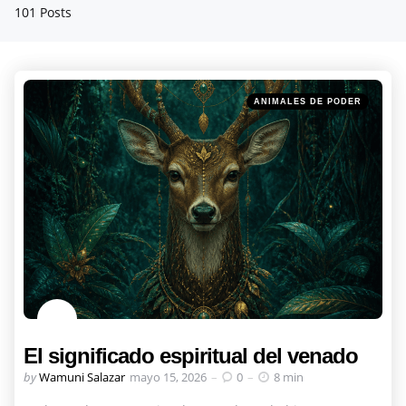
101 Posts
Categories
Posted
ANIMALES DE PODER
in
El significado espiritual del venado
Posted
by
Wamuni Salazar
mayo 15, 2026
0
8 min
by