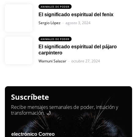
ANIMALES DE PODER
El significado espiritual del fenix
Posted
Sergio López
agosto 3, 2024
ANIMALES DE PODER
El significado espiritual del pájaro
carpintero
Posted
Wamuni Salazar
octubre 27, 2024
Suscríbete
Recibe mensajes semanales de poder, intuición y
transformación. 🌙
electrónico Correo