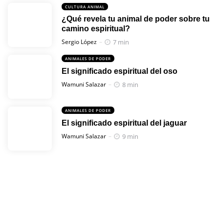
CULTURA ANIMAL
¿Qué revela tu animal de poder sobre tu
camino espiritual?
Posted
7 min
Sergio López
ANIMALES DE PODER
El significado espiritual del oso
Posted
8 min
Wamuni Salazar
ANIMALES DE PODER
El significado espiritual del jaguar
Posted
9 min
Wamuni Salazar