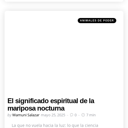
Categories
Posted
ANIMALES DE PODER
in
El significado espiritual de la
mariposa nocturna
Posted
by
Wamuni Salazar
mayo 25, 2025
0
7 min
by
La que no vuela hacia la luz: lo que la ciencia