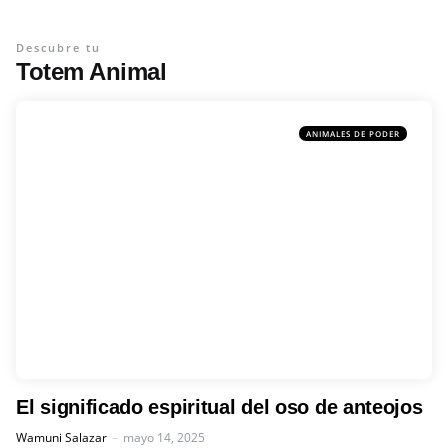
Descubre tu
Totem Animal
ANIMALES DE PODER
El significado espiritual del oso de anteojos
Posted
Wamuni Salazar
mayo 14, 2025