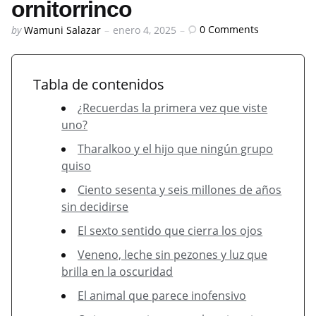
ornitorrinco
Posted
0
Comments
by
Wamuni Salazar
enero 4, 2025
by
Tabla de contenidos
¿Recuerdas la primera vez que viste
uno?
Tharalkoo y el hijo que ningún grupo
quiso
Ciento sesenta y seis millones de años
sin decidirse
El sexto sentido que cierra los ojos
Veneno, leche sin pezones y luz que
brilla en la oscuridad
El animal que parece inofensivo