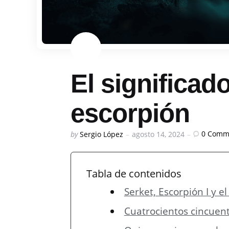
El significado
escorpión
Posted
0
Comm
by
Sergio López
agosto 14, 2024
by
Tabla de contenidos
Serket, Escorpión I y 
Cuatrocientos cincuent