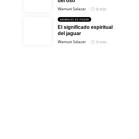
del oso
Posted
8 min
Wamuni Salazar
ANIMALES DE PODER
El significado espiritual
del jaguar
Posted
9 min
Wamuni Salazar