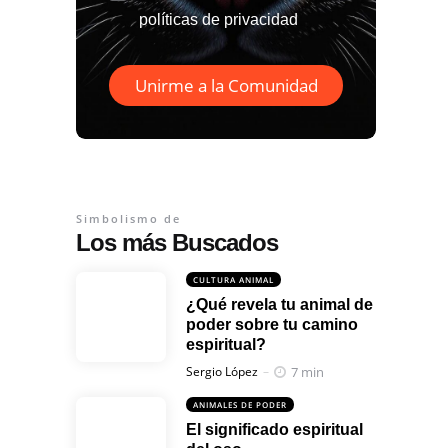
políticas de privacidad
Unirme a la Comunidad
Simbolismo de
Los más Buscados
CULTURA ANIMAL
¿Qué revela tu animal de
poder sobre tu camino
espiritual?
Posted
7 min
Sergio López
ANIMALES DE PODER
El significado espiritual