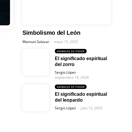
Simbolismo del León
Posted
Wamuni Salazar
mayo 15, 2025
ANIMALES DE PODER
El significado espiritual
del zorro
Posted
Sergio López
septiembre 18, 2024
ANIMALES DE PODER
El significado espiritual
del leopardo
Posted
Sergio López
julio 12, 2025