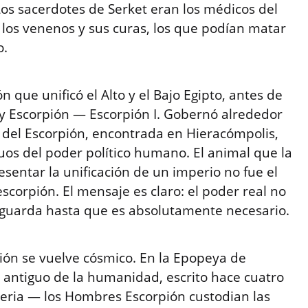
Los sacerdotes de Serket eran los médicos del
 los venenos y sus curas, los que podían matar
o.
 que unificó el Alto y el Bajo Egipto, antes de
ey Escorpión — Escorpión I. Gobernó alrededor
a del Escorpión, encontrada en Hieracómpolis,
uos del poder político humano. El animal que la
resentar la unificación de un imperio no fue el
 escorpión. El mensaje es claro: el poder real no
e guarda hasta que es absolutamente necesario.
pión se vuelve cósmico. En la Epopeya de
s antiguo de la humanidad, escrito hace cuatro
umeria — los Hombres Escorpión custodian las