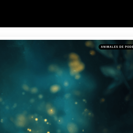
Categories
Posted
ANIMALES DE POD
in