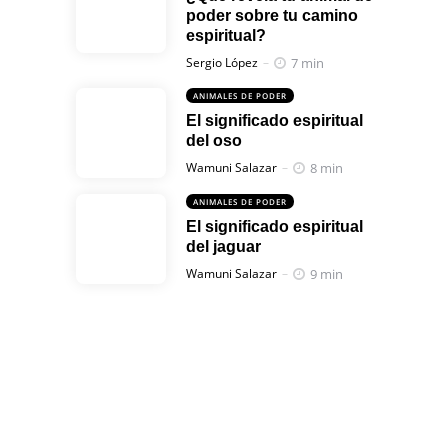
poder sobre tu camino
espiritual?
Posted
7 min
Sergio López
ANIMALES DE PODER
El significado espiritual
del oso
Posted
8 min
Wamuni Salazar
ANIMALES DE PODER
El significado espiritual
del jaguar
Posted
9 min
Wamuni Salazar