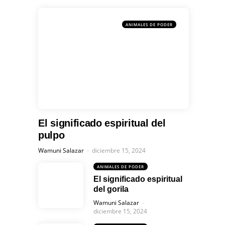
ANIMALES DE PODER
El significado espiritual del
pulpo
Posted
Wamuni Salazar
diciembre 15, 2024
ANIMALES DE PODER
El significado espiritual
del gorila
Posted
Wamuni Salazar
diciembre 15, 2024