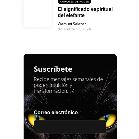
ANIMALES DE PODER
El significado espiritual
del elefante
Posted
Wamuni Salazar
diciembre 13, 2024
Suscríbete
Recibe mensajes semanales de
poder, intuición y
transformación. 🌙
Correo electrónico
*