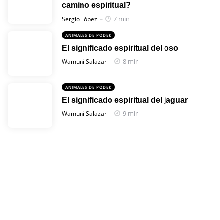
camino espiritual?
Posted
7 min
Sergio López
ANIMALES DE PODER
El significado espiritual del oso
Posted
8 min
Wamuni Salazar
ANIMALES DE PODER
El significado espiritual del jaguar
Posted
9 min
Wamuni Salazar