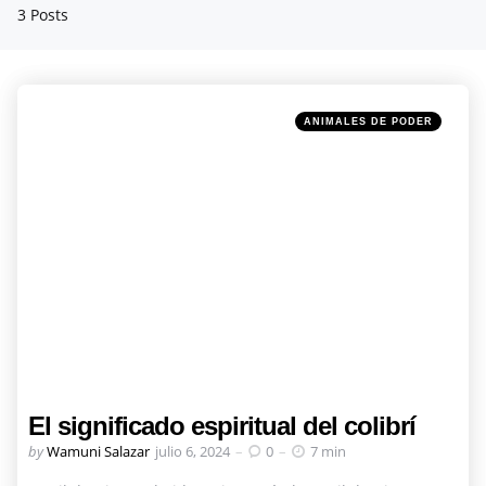
3 Posts
Categories
Posted
ANIMALES DE PODER
in
El significado espiritual del colibrí
Posted
by
Wamuni Salazar
julio 6, 2024
0
7 min
by