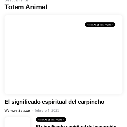
Descubre tu
Totem Animal
ANIMALES DE PODER
El significado espiritual del carpincho
Posted
Wamuni Salazar
febrero 1, 2025
ANIMALES DE PODER
El significado espiritual del escorpión