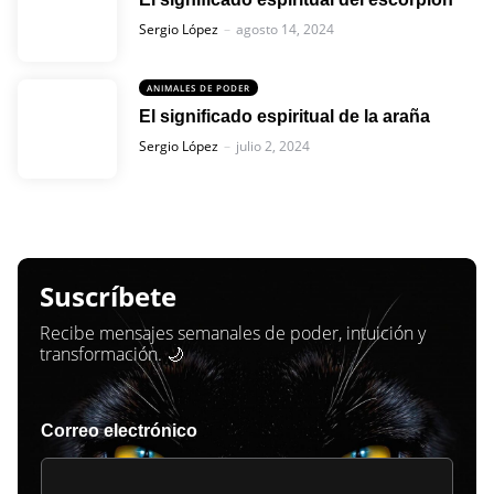
Posted
Sergio López
agosto 14, 2024
ANIMALES DE PODER
El significado espiritual de la araña
Posted
Sergio López
julio 2, 2024
Suscríbete
Recibe mensajes semanales de poder, intuición y
transformación. 🌙
Correo electrónico