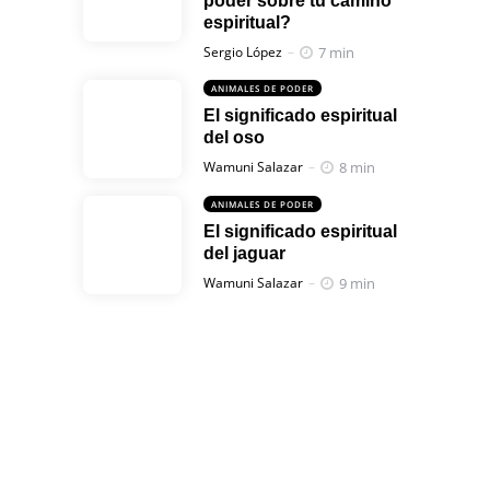
poder sobre tu camino
espiritual?
Posted
7 min
Sergio López
ANIMALES DE PODER
El significado espiritual
del oso
Posted
8 min
Wamuni Salazar
ANIMALES DE PODER
El significado espiritual
del jaguar
Posted
9 min
Wamuni Salazar