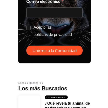
Correo electrónico
*
*
Acepto las
políticas de privacidad
Unirme a la Comunidad
Simbolismo de
Los más Buscados
CULTURA ANIMAL
¿Qué revela tu animal de