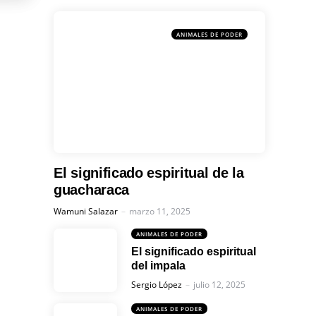
ANIMALES DE PODER
El significado espiritual de la
guacharaca
Posted
Wamuni Salazar
marzo 11, 2025
ANIMALES DE PODER
El significado espiritual
del impala
Posted
Sergio López
julio 12, 2025
ANIMALES DE PODER