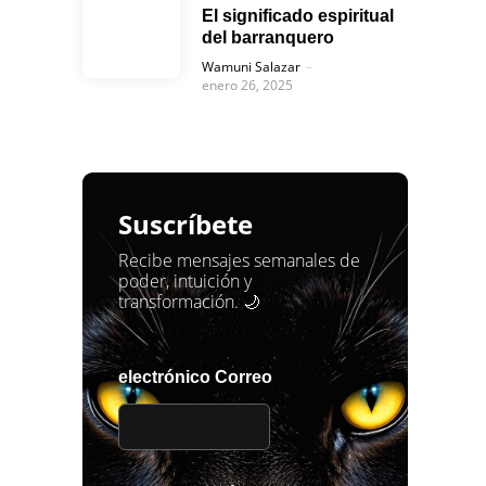
El significado espiritual
del barranquero
Posted
Wamuni Salazar
enero 26, 2025
Suscríbete
Recibe mensajes semanales de
poder, intuición y
transformación. 🌙
electrónico Correo