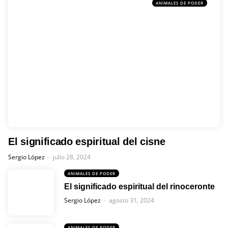
ANIMALES DE PODER
El significado espiritual del cisne
Posted
Sergio López
julio 28, 2024
ANIMALES DE PODER
El significado espiritual del rinoceronte
Posted
Sergio López
agosto 31, 2024
ANIMALES DE PODER