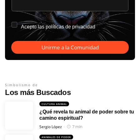
*
Acepto las
políticas de privacidad
Unirme a la Comunidad
Simbolismo de
Los más Buscados
CULTURA ANIMAL
¿Qué revela tu animal de poder sobre tu
camino espiritual?
Posted
7 min
Sergio López
ANIMALES DE PODER