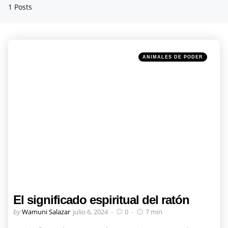
1 Posts
Categories
Posted
ANIMALES DE PODER
in
El significado espiritual del ratón
Posted
by
Wamuni Salazar
julio 6, 2024
0
7 min
by