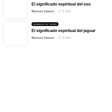
El significado espiritual del oso
Posted
8 min
Wamuni Salazar
ANIMALES DE PODER
El significado espiritual del jaguar
Posted
9 min
Wamuni Salazar