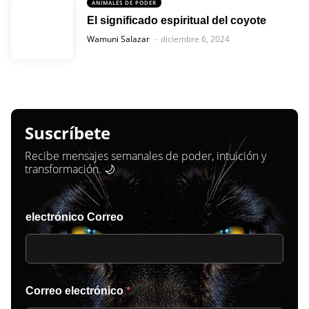
ANIMALES DE PODER
El significado espiritual del coyote
Posted
Wamuni Salazar
diciembre 6, 2024
Suscríbete
Recibe mensajes semanales de poder, intuición y
transformación. 🌙
electrónico Correo
Correo electrónico
*