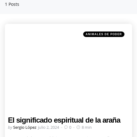
1 Posts
Categories
Posted
ANIMALES DE PODER
in
El significado espiritual de la araña
Posted
by
Sergio López
julio 2, 2024
0
8 min
by