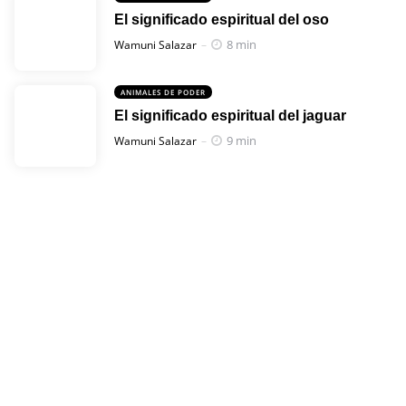
El significado espiritual del oso
Posted
8 min
Wamuni Salazar
ANIMALES DE PODER
El significado espiritual del jaguar
Posted
9 min
Wamuni Salazar