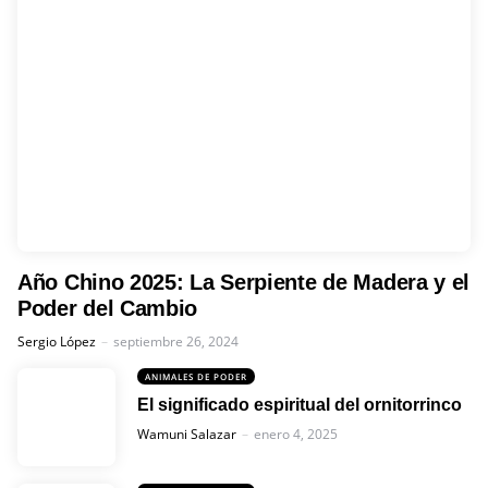
Año Chino 2025: La Serpiente de Madera y el
Poder del Cambio
Posted
Sergio López
septiembre 26, 2024
ANIMALES DE PODER
El significado espiritual del ornitorrinco
Posted
Wamuni Salazar
enero 4, 2025