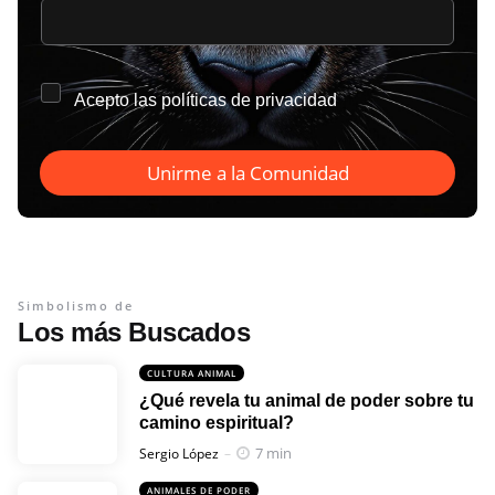
*
Acepto las
políticas de privacidad
Unirme a la Comunidad
Simbolismo de
Los más Buscados
CULTURA ANIMAL
¿Qué revela tu animal de poder sobre tu
camino espiritual?
Posted
7 min
Sergio López
ANIMALES DE PODER