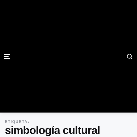
S
Menu
ETIQUETA:
simbología cultural