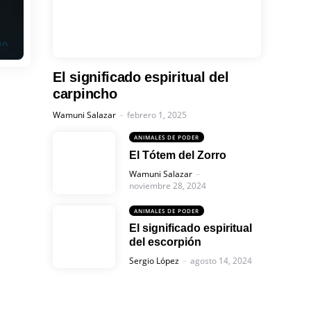
El significado espiritual del
carpincho
Posted
Wamuni Salazar
febrero 1, 2025
ANIMALES DE PODER
El Tótem del Zorro
Posted
Wamuni Salazar
noviembre 28, 2024
ANIMALES DE PODER
El significado espiritual
del escorpión
Posted
Sergio López
agosto 14, 2024