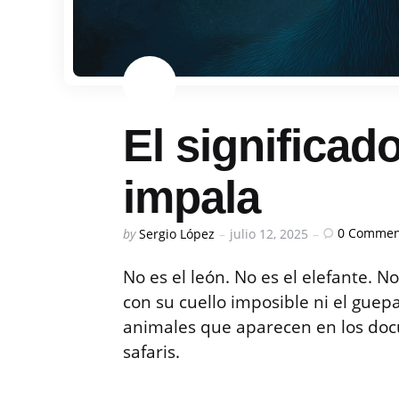
El significado
impala
Posted
0
Commen
by
Sergio López
julio 12, 2025
by
No es el león. No es el elefante. No
con su cuello imposible ni el gue
animales que aparecen en los docu
safaris.