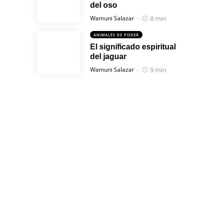
del oso
Posted
8 min
Wamuni Salazar
ANIMALES DE PODER
El significado espiritual
del jaguar
Posted
9 min
Wamuni Salazar