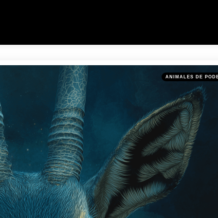
Categories
Posted
ANIMALES DE POD
in