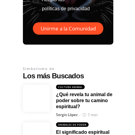
políticas de privacidad
Unirme a la Comunidad
Simbolismo de
Los más Buscados
CULTURA ANIMAL
¿Qué revela tu animal de
poder sobre tu camino
espiritual?
Posted
7 min
Sergio López
ANIMALES DE PODER
El significado espiritual