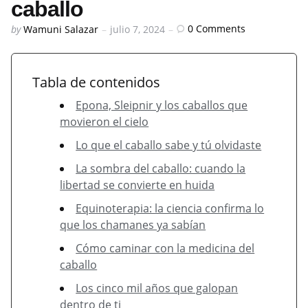
caballo
Posted
0
Comments
by
Wamuni Salazar
julio 7, 2024
by
Tabla de contenidos
Epona, Sleipnir y los caballos que
movieron el cielo
Lo que el caballo sabe y tú olvidaste
La sombra del caballo: cuando la
libertad se convierte en huida
Equinoterapia: la ciencia confirma lo
que los chamanes ya sabían
Cómo caminar con la medicina del
caballo
Los cinco mil años que galopan
dentro de ti