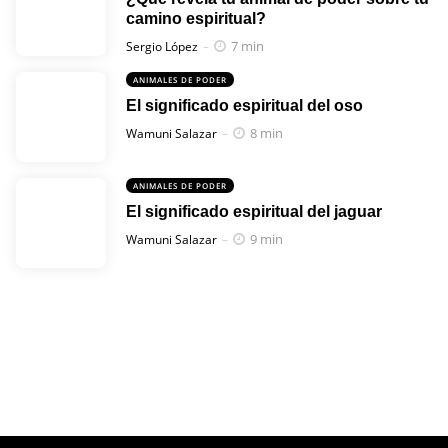
camino espiritual?
Posted
7 min
Sergio López
ANIMALES DE PODER
El significado espiritual del oso
Posted
8 min
Wamuni Salazar
ANIMALES DE PODER
El significado espiritual del jaguar
Posted
9 min
Wamuni Salazar