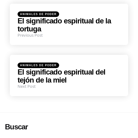
navigation
Posted
ANIMALES DE PODER
in
El significado espiritual de la
tortuga
Previous Post
Posted
ANIMALES DE PODER
in
El significado espiritual del
tejón de la miel
Next Post
Buscar