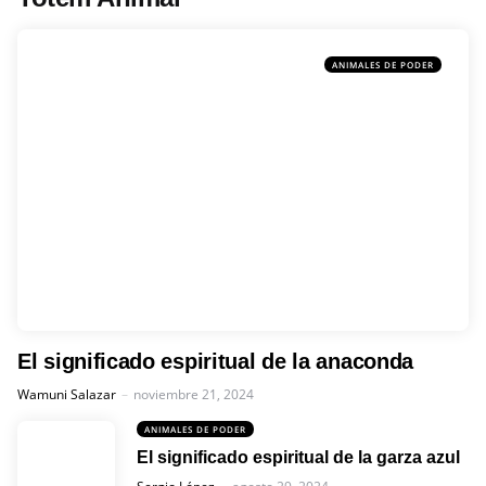
ANIMALES DE PODER
El significado espiritual de la anaconda
Posted
Wamuni Salazar
noviembre 21, 2024
ANIMALES DE PODER
El significado espiritual de la garza azul
Posted