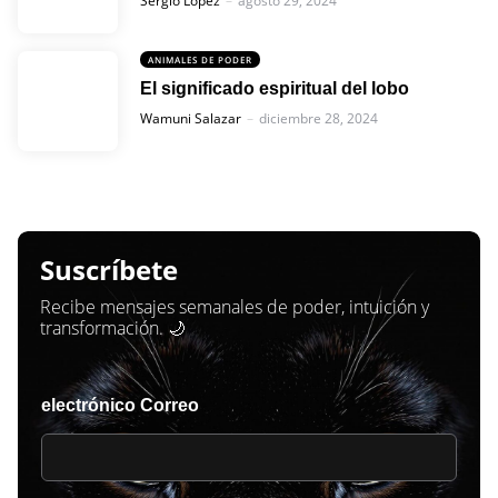
Sergio López
agosto 29, 2024
ANIMALES DE PODER
El significado espiritual del lobo
Posted
Wamuni Salazar
diciembre 28, 2024
Suscríbete
Recibe mensajes semanales de poder, intuición y
transformación. 🌙
electrónico Correo