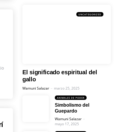
UNCATEGORIZED
io
El significado espiritual del
gallo
Posted
Wamuni Salazar
marzo 25, 2025
ANIMALES DE PODER
Simbolismo del
Guepardo
Posted
Wamuni Salazar
rí
mayo 17, 2025