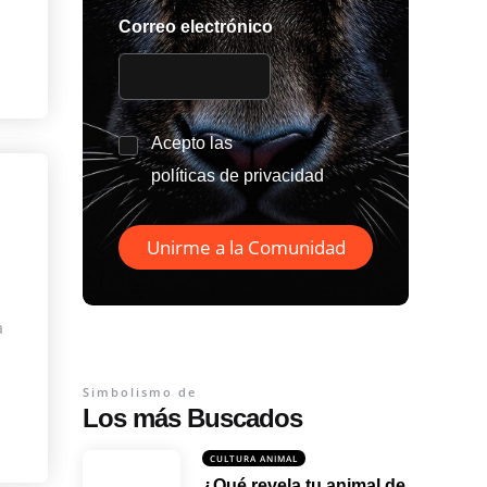
Correo electrónico
*
Acepto las
políticas de privacidad
Unirme a la Comunidad
a
Simbolismo de
Los más Buscados
CULTURA ANIMAL
¿Qué revela tu animal de