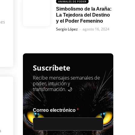
ANIMALES DE PODER
Simbolismo de la Araña:
La Tejedora del Destino
y el Poder Femenino
nes
Posted
Sergio López
agosto 16, 2024
Suscríbete
Recibe mensajes semanales de
poder, intuición y
transformación. 🌙
Correo electrónico
*
a