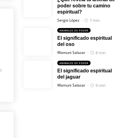
poder sobre tu camino
espiritual?
Posted
7 min
Sergio López
ANIMALES DE PODER
El significado espiritual
del oso
Posted
8 min
Wamuni Salazar
ANIMALES DE PODER
o
El significado espiritual
del jaguar
Posted
9 min
Wamuni Salazar