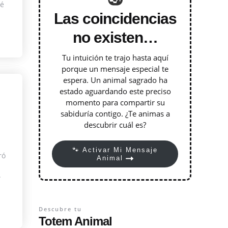
jé
Las coincidencias
no existen…
Tu intuición te trajo hasta aquí
porque un mensaje especial te
espera. Un animal sagrado ha
estado aguardando este preciso
momento para compartir su
sabiduría contigo. ¿Te animas a
descubrir cuál es?
🐾 Activar Mi Mensaje
ró
Animal
a
.
Descubre tu
Totem Animal