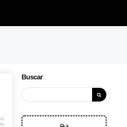
Buscar
s).
do.