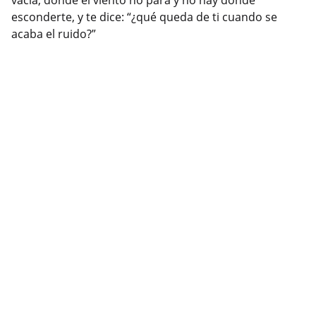
vacía, donde el viento no para y no hay dónde
esconderte, y te dice: “¿qué queda de ti cuando se
acaba el ruido?”