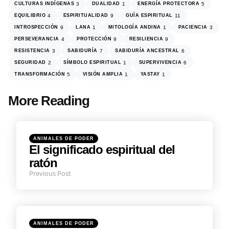
CULTURAS INDÍGENAS
3
DUALIDAD
1
ENERGÍA PROTECTORA
5
EQUILIBRIO
4
ESPIRITUALIDAD
9
GUÍA ESPIRITUAL
11
INTROSPECCIÓN
9
LANA
1
MITOLOGÍA ANDINA
1
PACIENCIA
3
PERSEVERANCIA
4
PROTECCIÓN
9
RESILIENCIA
9
RESISTENCIA
3
SABIDURÍA
7
SABIDURÍA ANCESTRAL
6
SEGURIDAD
2
SÍMBOLO ESPIRITUAL
1
SUPERVIVENCIA
6
TRANSFORMACIÓN
5
VISIÓN AMPLIA
1
YASTAY
1
More Reading
Post
navigation
Posted
ANIMALES DE PODER
in
El significado espiritual del
ratón
Previous Post
Posted
ANIMALES DE PODER