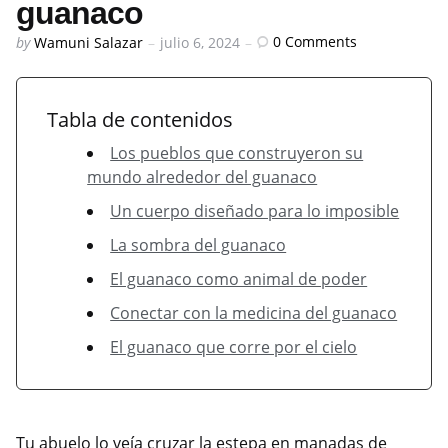
guanaco
Posted
0
Comments
by
Wamuni Salazar
julio 6, 2024
by
Tabla de contenidos
Los pueblos que construyeron su
mundo alrededor del guanaco
Un cuerpo diseñado para lo imposible
La sombra del guanaco
El guanaco como animal de poder
Conectar con la medicina del guanaco
El guanaco que corre por el cielo
Tu abuelo lo veía cruzar la estepa en manadas de