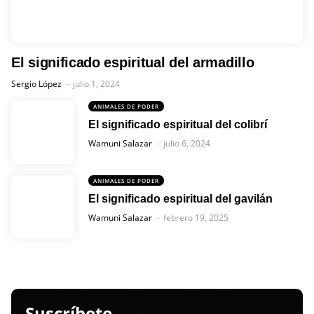
El significado espiritual del armadillo
Posted
Sergio López
julio 1, 2024
ANIMALES DE PODER
El significado espiritual del colibrí
Posted
Wamuni Salazar
julio 6, 2024
ANIMALES DE PODER
El significado espiritual del gavilán
Posted
Wamuni Salazar
febrero 19, 2025
Suscríbete