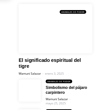
ANIMALES DE PODER
El significado espiritual del
tigre
Posted
Wamuni Salazar
enero 3, 2025
ANIMALES DE PODER
Simbolismo del pájaro
carpintero
Posted
Wamuni Salazar
mayo 25, 2025