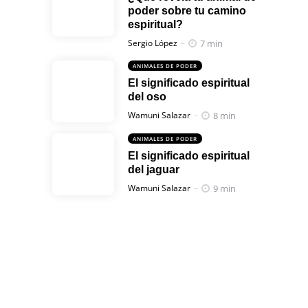
poder sobre tu camino
espiritual?
Posted
7 min
Sergio López
ANIMALES DE PODER
El significado espiritual
del oso
Posted
8 min
Wamuni Salazar
ANIMALES DE PODER
El significado espiritual
del jaguar
Posted
9 min
Wamuni Salazar