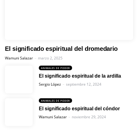
El significado espiritual del dromedario
Posted
Wamuni Salazar
marzo 2, 2025
ANIMALES DE PODER
El significado espiritual de la ardilla
Posted
Sergio López
septiembre 12, 2024
ANIMALES DE PODER
El significado espiritual del cóndor
Posted
Wamuni Salazar
noviembre 29, 2024