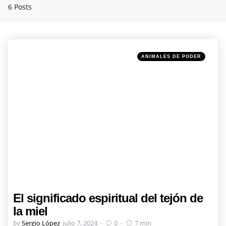
6 Posts
Categories
Posted
ANIMALES DE PODER
in
El significado espiritual del tejón de
la miel
Posted
by
Sergio López
julio 7, 2024
0
7 min