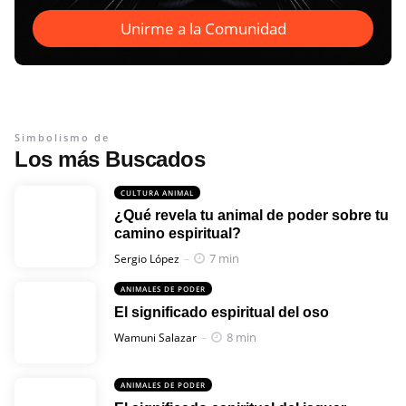
Unirme a la Comunidad
Simbolismo de
Los más Buscados
CULTURA ANIMAL
¿Qué revela tu animal de poder sobre tu
camino espiritual?
Posted
7 min
Sergio López
ANIMALES DE PODER
El significado espiritual del oso
Posted
8 min
Wamuni Salazar
ANIMALES DE PODER